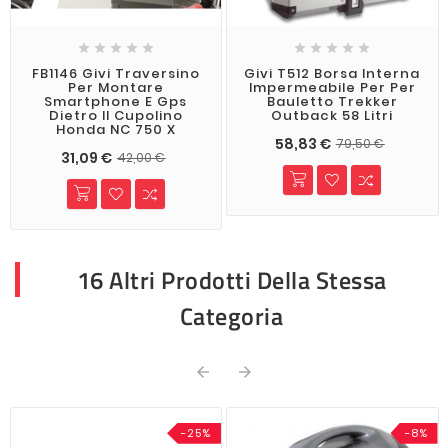










FB1146 Givi Traversino
Givi T512 Borsa Interna
Per Montare
Impermeabile Per Per
Smartphone E Gps
Bauletto Trekker
Dietro Il Cupolino
Outback 58 Litri
Honda NC 750 X
58,83 €
79,50 €
31,09 €
42,00 €
16 Altri Prodotti Della Stessa
Categoria


-25%
-8%