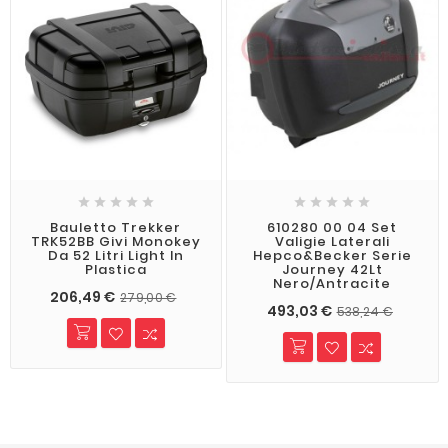










Bauletto Trekker
610280 00 04 Set
TRK52BB Givi Monokey
Valigie Laterali
Da 52 Litri Light In
Hepco&Becker Serie
Plastica
Journey 42Lt
Nero/Antracite
206,49 €
279,00 €
493,03 €
538,24 €