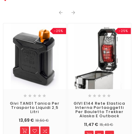


-25%
-25%










Givi TAN01 Tanica Per
GIVI E144 Rete Elastica
Trasporto Liquidi 2,5
Interna Portaoggetti
Litri
Per Bauletto Trekker
Alaska E Outback
13,69 €
18,50 €
11,47 €
15,49 €