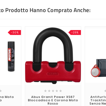
sto Prodotto Hanno Comprato Anche:
-30%
-25%






ena Moto
Abus Granit Power XS67
Antifurt
o
Bloccadisco E Corona Moto
Tracktin
Rosso
Senza Ne