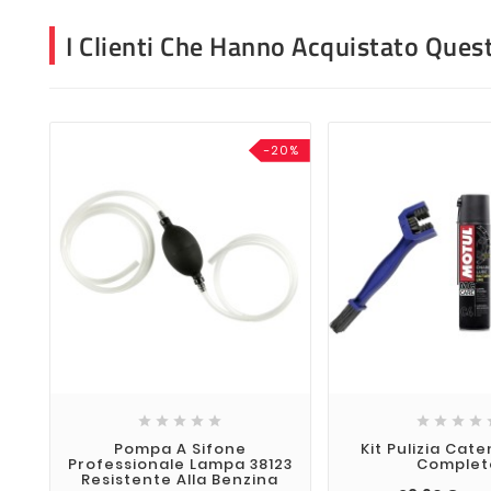
I Clienti Che Hanno Acquistato Que
-20%









Pompa A Sifone
Kit Pulizia Cat
Professionale Lampa 38123
Complet
Resistente Alla Benzina