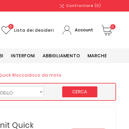
Confrontare
(0)
0
0
Account
Lista dei desideri
BI
INTERFONI
ABBIGLIAMENTO
MARCHE
 Quick Bloccadisco da moto
CERCA
nit Quick