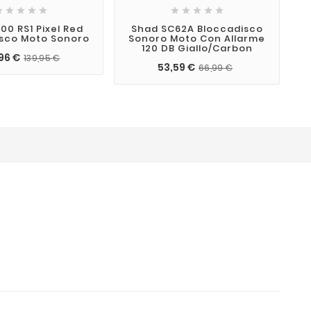










00 RS1 Pixel Red
Shad SC62A Bloccadisco
sco Moto Sonoro
Sonoro Moto Con Allarme
120 DB Giallo/carbon
96 €
139,95 €
53,59 €
66,99 €