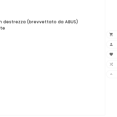
on destrezza (brevvettato da ABUS)
rte




