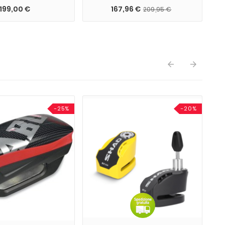
199,00 €
167,96 €
209,95 €


-25%
-20%