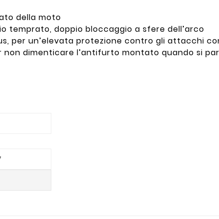
zato della moto
io temprato, doppio bloccaggio a sfere dell’arco
us, per un’elevata protezione contro gli attacchi c
er non dimenticare l’antifurto montato quando si pa
7