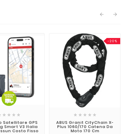


-20%










o Satellitare GPS
ABUS Granit CityChain X-
F
g Smart V3 Italia
Plus 1060/170 Catena Da
D
ssun Costo Fisso
Moto 170 Cm