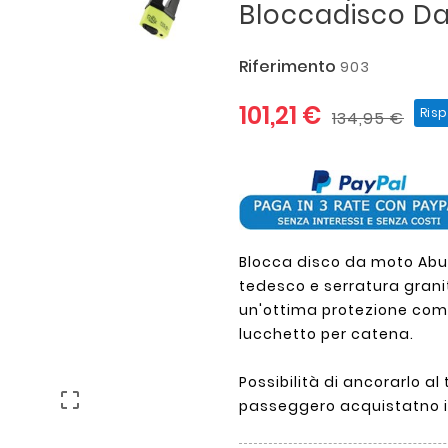
Bloccadisco D
Riferimento
903
101,21 €
Ris
134,95 €
Blocca disco da moto Abus
tedesco e serratura granit
un'ottima protezione com
lucchetto per catena.
Possibilità di ancorarlo al

passeggero acquistatno il