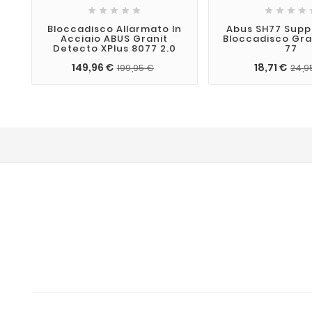









Bloccadisco Allarmato In
Abus SH77 Supp
Acciaio ABUS Granit
Bloccadisco Gra
Detecto XPlus 8077 2.0
77
149,96 €
18,71 €
199,95 €
24,9