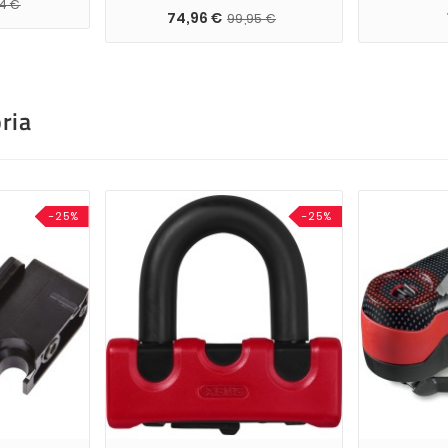
14 €
74,96 €
99,95 €
ria
-25%
-25%