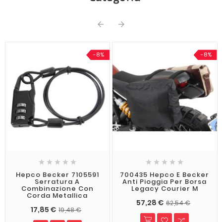


-8%
-8%










Hepco Becker 7105591
700435 Hepco E Becker
Serratura A
Anti Pioggia Per Borsa
Combinazione Con
Legacy Courier M
Corda Metallica
57,28 €
62,54 €
17,85 €
19,48 €