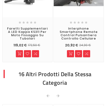










Faretti Supplementari
Interphone
A LED Kappa KS311 Per
Smartphone Remote
Moto Fissaggio Su
Control Pulsantiera
Tubolari
Controllo Cellulare
119,02 €
20,92 €
172,50 €
24,90 €
16 Altri Prodotti Della Stessa
Categoria

