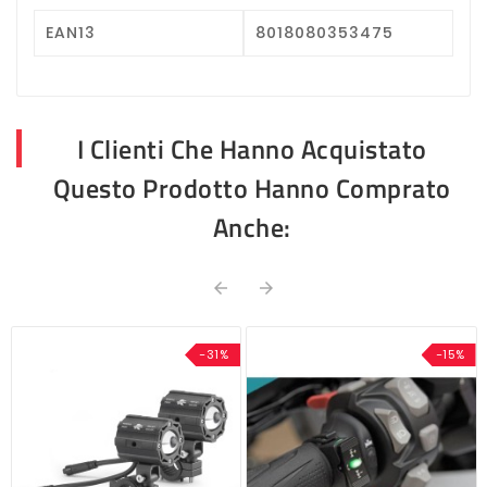
EAN13
8018080353475
I Clienti Che Hanno Acquistato
Questo Prodotto Hanno Comprato
Anche:


-31%
-15%