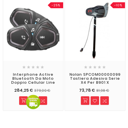
-25%
-10%










Interphone Active
Nolan SPCOM00000099
Bluetooth Da Moto
Tastiera Adesiva Serie
Doppio Cellular Line
X4 Per B901 X
284,25 €
73,78 €
379,00 €
81,98 €