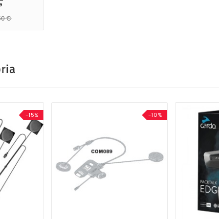
e
50 €
ria
-15%
-10%