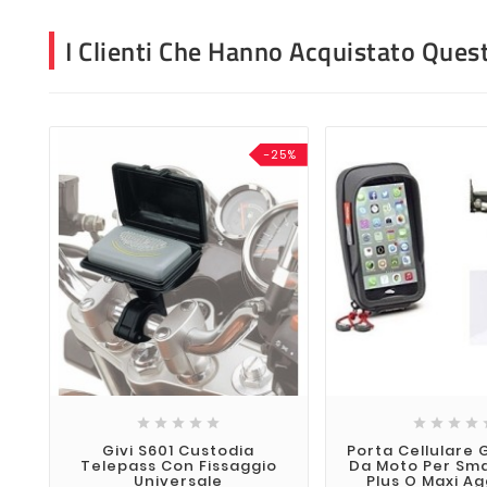
I Clienti Che Hanno Acquistato Que
-25%









Givi S601 Custodia
Porta Cellulare 
Telepass Con Fissaggio
Da Moto Per Sm
Universale
Plus O Maxi A