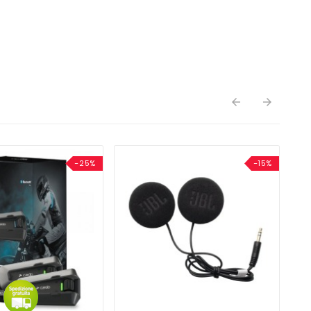


-25%
-15%