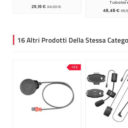
Tubolar
25,16 €
34,00 €
48,48 €
65,
16 Altri Prodotti Della Stessa Catego
-15%