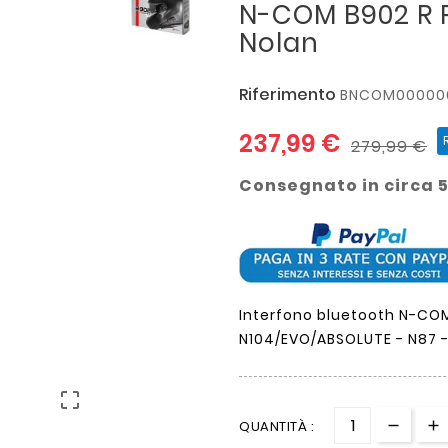
N-COM B902 R 
Nolan
Riferimento
BNCOM00000
237,99 €
279,99 €
Consegnato in circa 5
Interfono bluetooth N-COM 
N104/EVO/ABSOLUTE - N87 -

QUANTITÀ :