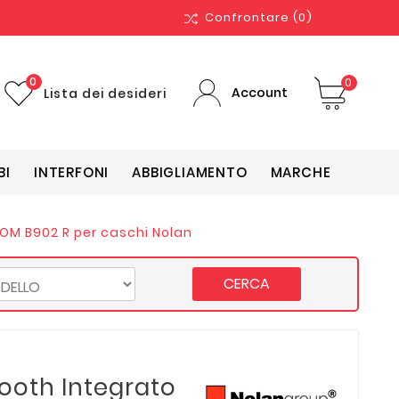
Confrontare
(0)
0
0
Account
Lista dei desideri
BI
INTERFONI
ABBIGLIAMENTO
MARCHE
COM B902 R per caschi Nolan
CERCA
tooth Integrato