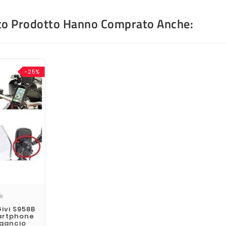
sto Prodotto Hanno Comprato Anche:
-25%

Givi S958B
artphone
ggancio