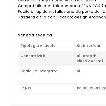
Perfetta integrazione nel casco Nolan
Compatibile con telecomando SENA RC4 (po
Facile e rapida installazione da parte dell’
Tastiera a filo con il casco: design ergonomi
Scheda tecnica
Tipologia Articolo
Kit Interfoni
Connettività
Bluetooth
Più Di 2 Utenti
Radio FM Integrata
Si
EAN13
803063580942