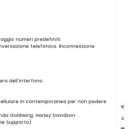
aggio numeri predefiniti.
onversazione telefonica. Riconnessione
ra dell'interfono.
o cellulare in contemporanea per non pedere

nda Goldwing, Harley Davidson.

one Supporto)