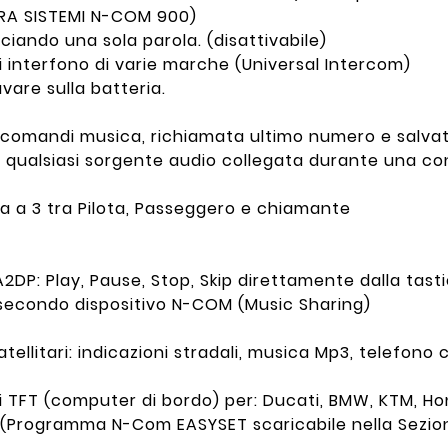
 TRA SISTEMI N-COM 900)
iando una sola parola. (disattivabile)
i interfono di varie marche (Universal Intercom)
are sulla batteria.
 comandi musica, richiamata ultimo numero e salvat
di qualsiasi sorgente audio collegata durante una c
a a 3 tra Pilota, Passeggero e chiamante
DP: Play, Pause, Stop, Skip direttamente dalla tastie
secondo dispositivo N-COM (Music Sharing)
tellitari: indicazioni stradali, musica Mp3, telefon
i TFT (computer di bordo) per: Ducati,
BMW, KTM, Ho
).(Programma N-Com EASYSET scaricabile nella Sezi