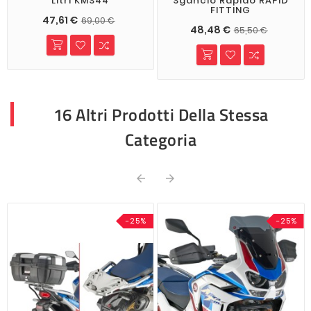
Litri KMS44
Sgancio Rapido RAPID
FITTING
47,61 €
69,00 €
48,48 €
65,50 €
16 Altri Prodotti Della Stessa
Categoria


-25%
-25%