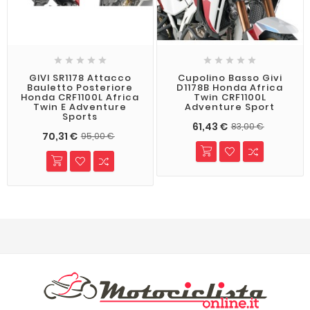










GIVI SR1178 Attacco
Cupolino Basso Givi
Bauletto Posteriore
D1178B Honda Africa
Honda CRF1100L Africa
Twin CRF1100L
Twin E Adventure
Adventure Sport
Sports
61,43 €
83,00 €
70,31 €
95,00 €