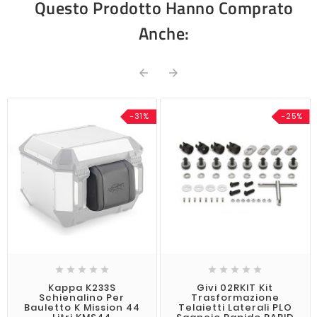
Questo Prodotto Hanno Comprato
Anche:


-31%
-25%










Kappa K233S
Givi 02RKIT Kit
Schienalino Per
Trasformazione
Bauletto K Mission 44
Telaietti Laterali PLO