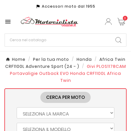
Accessori moto dal 1955
assistant_photo
0

Home
Per la tua moto
Honda
Africa Twin
CRF1100L Adventure Sport (24 - )
Givi PLOS1178CAM
Portavaligie Outback EVO Honda CRF1100L Africa
Twin
CERCA PER MOTO