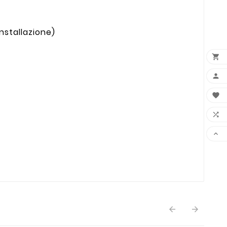
nstallazione)






