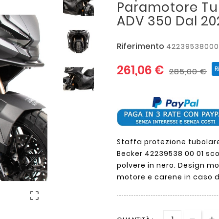
Paramotore Tu
ADV 350 Dal 20
Riferimento
42239538000
261,06 €
R
285,00 €
Staffa protezione tubolare
Becker 42239538 00 01 sco
polvere in nero. Design m
motore e carene in caso d
