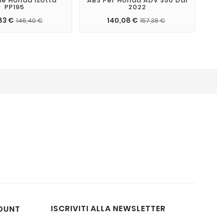
le Honda Isotta
ABS Per Honda ADV 350 Dal
PP195
2022
83 €
140,08 €
146,40 €
157,38 €
ISCRIVITI ALLA NEWSLETTER
OUNT