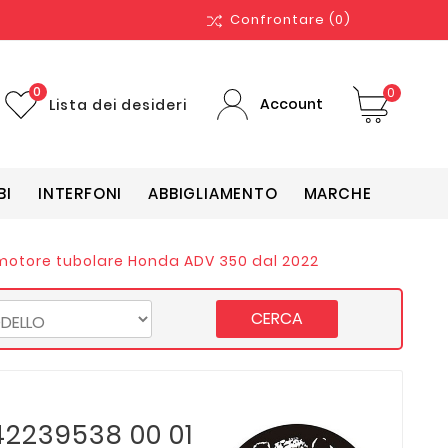
Confrontare
(0)
0
0
Account
Lista dei desideri
BI
INTERFONI
ABBIGLIAMENTO
MARCHE
motore tubolare Honda ADV 350 dal 2022
CERCA
2239538 00 01