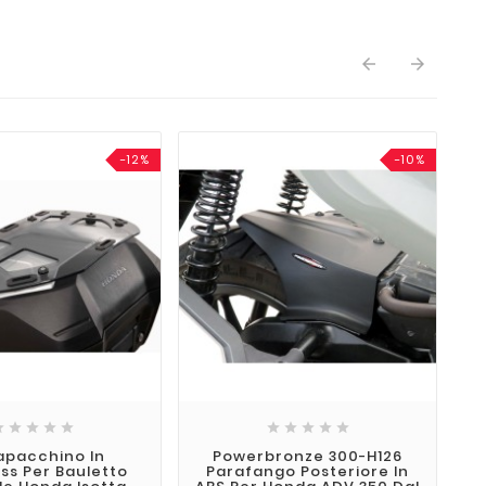


-12%
-10%










apacchino In
Powerbronze 300-H126
F
ass Per Bauletto
Parafango Posteriore In