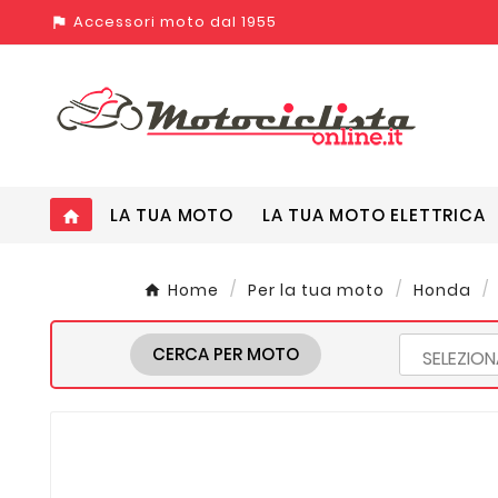
Accessori moto dal 1955
assistant_photo
LA TUA MOTO
LA TUA MOTO ELETTRICA
home
Home
Per la tua moto
Honda
CERCA PER MOTO