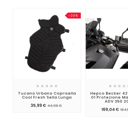
-20%









Tucano Urbano Coprisella
Hepco Becker 42
Cool Fresh Sella Lunga
01 Protezione M
ADV 350 2
35,99 €
44,98 €
169,04 €
184