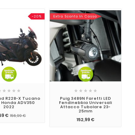
-20%
Extra Sconto In Cassa










d R228-X Tucano
Puig 3489N Faretti LED
 Honda ADV350
Fendinebbia Universali
2022
Attacco Tubolare 23-
25mm
59 €
156,99 €
152,99 €