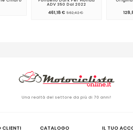
mè Chiaro
Fondello Dark Per Honda
Origina
ADV 350 Dal 2022
€
461,18 €
128,
562,42 €
Una realtà del settore da più di 70 anni!
 CLIENTI
CATALOGO
IL TUO ACC