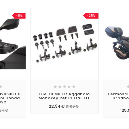
-8%
-25%






129538 00
Givi OFMK Kit Aggancio
Termoscu
ani Honda
Monokey Per PL ONE FIT
Urbano
022
22,94 €
31,00 €
125,
,54 €