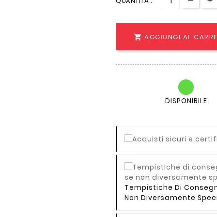
QUANTITÀ :
AGGIUNGI AL CARR

DISPONIBILE
Tempistiche Di Consegna 
Non Diversamente Speci