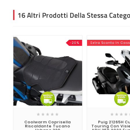
16 Altri Prodotti Della Stessa Catego
-20%
Extra Sconto In Cas









Coolwarm Coprisella
Puig 21265H C
Riscaldante Tucano
Touring Con Visi