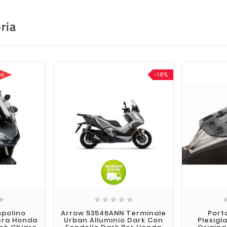
ria
sa
-18%






upolino
Arrow 53546ANN Terminale
Port
era Honda
Urban Alluminio Dark Con
Plexigl