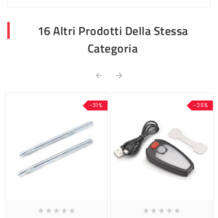
16 Altri Prodotti Della Stessa
Categoria


-31%
-25%









