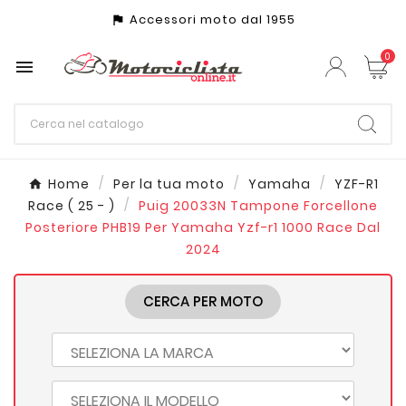
Accessori moto dal 1955
assistant_photo
0

Home
Per la tua moto
Yamaha
YZF-R1
Race ( 25 - )
Puig 20033N Tampone Forcellone
Posteriore PHB19 Per Yamaha Yzf-r1 1000 Race Dal
2024
CERCA PER MOTO