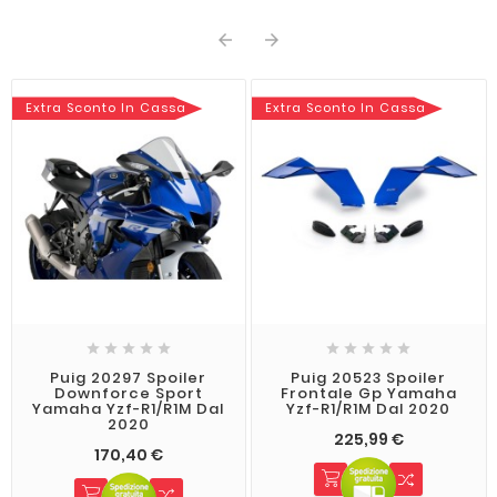


Extra Sconto In Cassa
Extra Sconto In Cassa










Puig 20297 Spoiler
Puig 20523 Spoiler
Downforce Sport
Frontale Gp Yamaha
Yamaha Yzf-R1/R1M Dal
Yzf-R1/R1M Dal 2020
2020
225,99 €
170,40 €