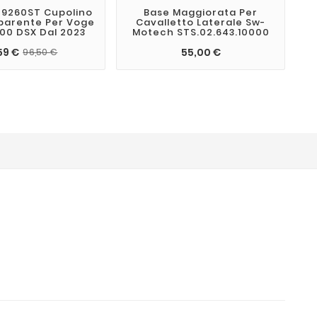
9260ST Cupolino
Base Maggiorata Per
A
sparente Per Voge
Cavalletto Laterale Sw-
I
900 DSX Dal 2023
Motech STS.02.643.10000
59 €
55,00 €
96,50 €