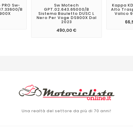
o PRO Sw-
Sw Motech
Kappa KD
7.33600/B
GPT.02.643.65000/B
Alto Tra
S900X
Sistema Bauletto DUSC L
Valico 
Nero Per Voge DS900X Dal
66,
2023
490,00 €
Una realtà del settore da più di 70 anni!