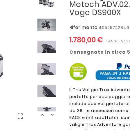
Motech ADV.02.
Voge DS900X
Riferimento
40525722846
1.780,00 €
TASSE INCL
Consegnato in circa 5
Il Tris Valigie Trax Adven
perfetto per equipaggiare
include due valigie lateral
da 38L, e accessori come i



RACK e i kit adattatori spec
valigie Trax Adventure gar