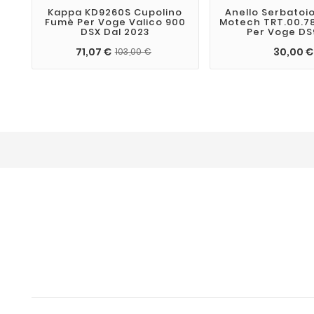
Kappa KD9260S Cupolino
Anello Serbatoi
Fumè Per Voge Valico 900
Motech TRT.00.78
DSX Dal 2023
Per Voge D
71,07 €
30,00 €
103,00 €