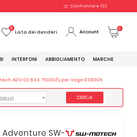
Confrontare
(0)
0
0
Account
Lista dei desideri
BI
INTERFONI
ABBIGLIAMENTO
MARCHE
otech ADV.02.643.75000/S per Voge DS900X
CERCA
ax Adventure SW-