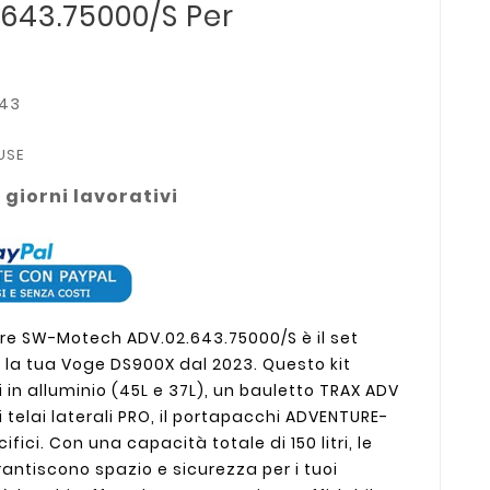
643.75000/S Per
43
USE
 giorni lavorativi
ture SW-Motech ADV.02.643.75000/S è il set
 la tua Voge DS900X dal 2023. Questo kit
i in alluminio (45L e 37L), un bauletto TRAX ADV
 telai laterali PRO, il portapacchi ADVENTURE-
ifici. Con una capacità totale di 150 litri, le
antiscono spazio e sicurezza per i tuoi