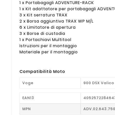
1 x Portabagagli ADVENTURE-RACK
1 x Kit adattatore per portabagagli ADVE
3 x Kit serratura TRAX
2 x Borsa aggiuntiva TRAX WP M/L
6 x Limitatore di apertura
3 x Borse di custodia
1 x Portachiavi Multitool
Istruzioni per il montaggio
Materiale per il montaggio
Compatibilità Moto
Voge
900 DSX Valico 
EAN13
405257228464
MPN
ADV.02.643.75