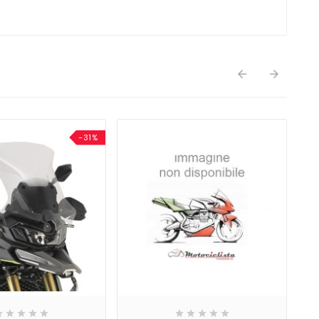


-31%









