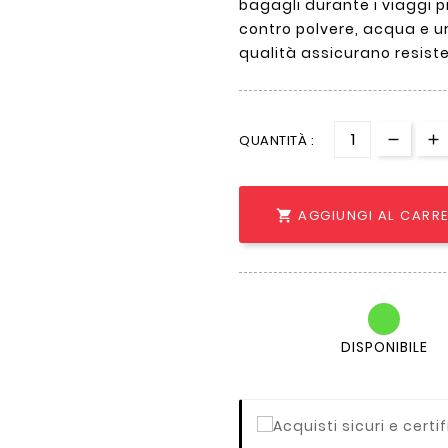
bagagli durante i viaggi p
contro polvere, acqua e urt
qualità assicurano resiste
QUANTITÀ :
AGGIUNGI AL CARR

DISPONIBILE