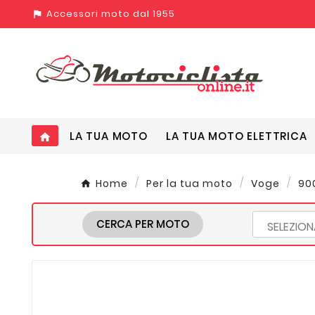
Accessori moto dal 1955
assistant_photo
LA TUA MOTO
LA TUA MOTO ELETTRICA
home
Home
Per la tua moto
Voge
900
CERCA PER MOTO