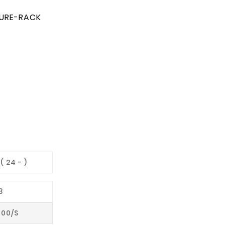
NTURE-RACK
( 24 - )
3
000/S