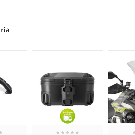
ria





