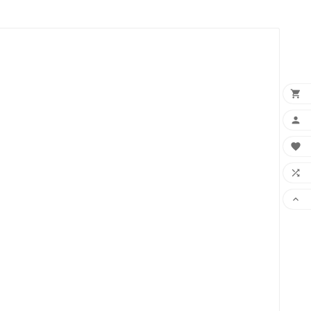




