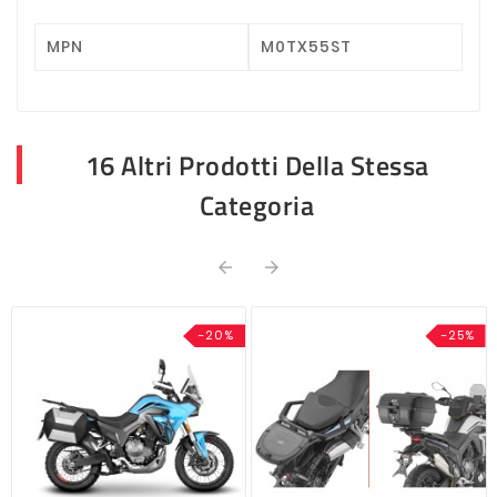
MPN
M0TX55ST
16 Altri Prodotti Della Stessa
Categoria


-20%
-25%