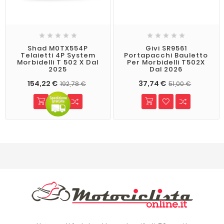










Shad M0TX554P
Givi SR9561
Telaietti 4P System
Portapacchi Bauletto
Morbidelli T 502 X Dal
Per Morbidelli T502X
2025
Dal 2026
154,22 €
37,74 €
192,78 €
51,00 €