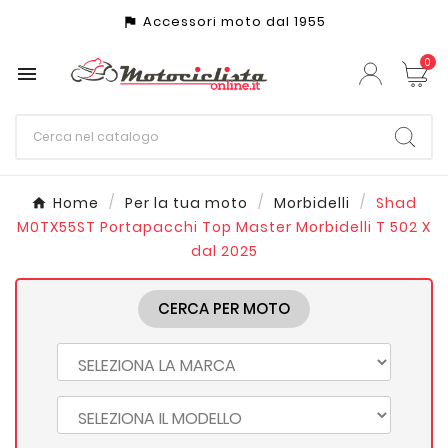
Accessori moto dal 1955
assistant_photo
0

Home
Per la tua moto
Morbidelli
Shad
M0TX55ST Portapacchi Top Master Morbidelli T 502 X
dal 2025
CERCA PER MOTO