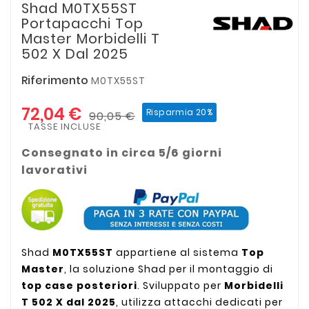
Shad M0TX55ST
Portapacchi Top
Master Morbidelli T
502 X Dal 2025
Riferimento
M0TX55ST
72,04 €
Risparmia 20%
90,05 €
TASSE INCLUSE
Consegnato in circa 5/6 giorni
lavorativi
Shad
M0TX55ST
appartiene al sistema
Top
Master
, la soluzione Shad per il montaggio di
top case posteriori
. Sviluppato per
Morbidelli
T 502 X dal 2025
, utilizza attacchi dedicati per