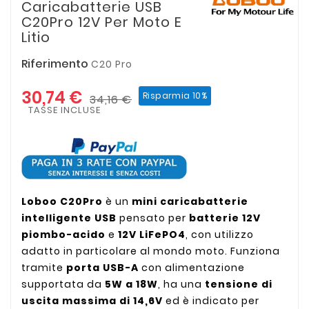
Caricabatterie USB
C20Pro 12V Per Moto E
Litio
Riferimento
C20 Pro
30,74 €
Risparmia 10%
34,16 €
TASSE INCLUSE
Loboo C20Pro
è un
mini caricabatterie
intelligente USB
pensato per
batterie 12V
piombo-acido
e
12V LiFePO4
, con utilizzo
adatto in particolare al mondo moto. Funziona
tramite
porta USB-A
con alimentazione
supportata da
5W a 18W
, ha una
tensione di
uscita massima di 14,6V
ed è indicato per