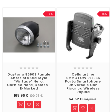
-15%
-15%










Daytona 86903 Fanale
CellularLine
Anteriore Old Style
SMMOTOWIRELESS
"Vintage" Nero,
Porta Smartphone
Cornice Nera, Destro -
Universale Con
E-Marked
Ricarica Wireless
Rapida
169,95 €
199,95 €
54,52 €
64,90 €