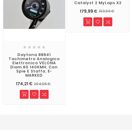
Catalyst 2 MyLaps X2
179,99 €
199,99 €





Daytona 88641
Tachimetro Analogico
Elettronico VELONA
Diam.60 140KMH, Con
Spie E Staffa, E-
MARKED
174,21 €
204,95 €