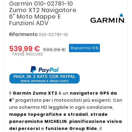
Garmin 010-02781-10
Zumo XT2 Navigatore
6" Moto Mappe E
Funzioni ADV
Riferimento
010-02781-10
539,99 €
Risparmia 10%
599,99 €
TASSE INCLUSE
Il
Garmin Zumo XT2
è un
navigatore GPS da
6"
progettato per i motociclisti più esigenti. Con
uno schermo HD leggibile in ogni condizione,
mappe topografiche e stradali
,
strade
panoramiche MICHELIN
,
pianificazione visiva
dei percorsi
e
funzione Group Ride
, il