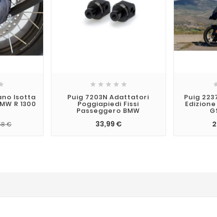






no Isotta
Puig 7203N Adattatori
Puig 223
BMW R 1300
Poggiapiedi Fissi
Edizione
Passeggero BMW
G
33,99 €
2
58 €