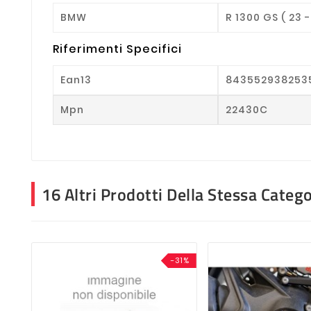
BMW
R 1300 GS ( 23 -
Riferimenti Specifici
Ean13
843552938253
Mpn
22430C
16 Altri Prodotti Della Stessa Catego
-31%