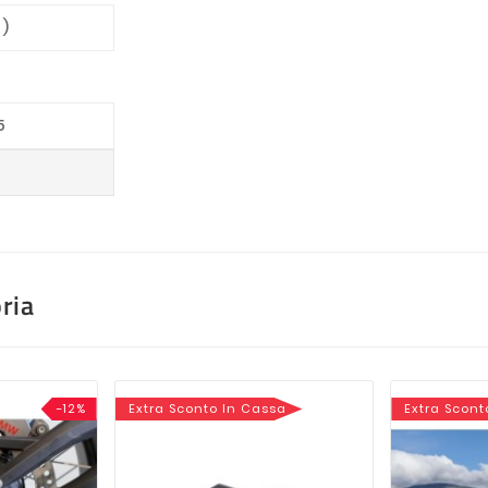
 )
5
ria
-12%
Extra Sconto In Cassa
Extra Scont