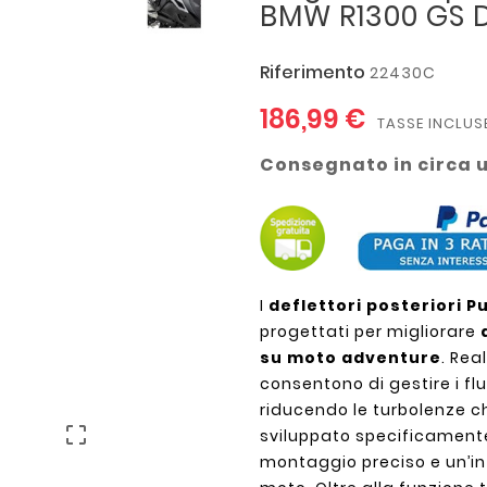
BMW R1300 GS D
Riferimento
22430C
186,99 €
TASSE INCLUS
Consegnato in circa 
I
deflettori posteriori P
progettati per migliorare
su moto adventure
. Rea
consentono di gestire i fl
riducendo le turbolenze ch

sviluppato specificament
montaggio preciso e un’in