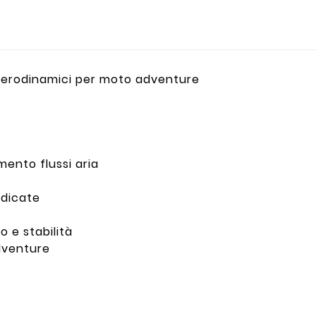
 aerodinamici per moto adventure
ento flussi aria
edicate
 e stabilità
adventure