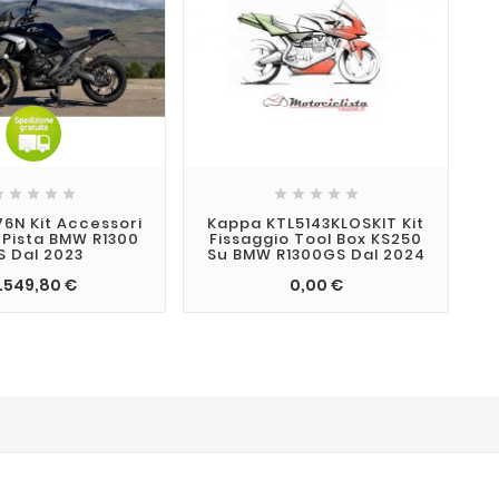











76N Kit Accessori
Kappa KTL5143KLOSKIT Kit
 Pista BMW R1300
Fissaggio Tool Box KS250
S Dal 2023
Su BMW R1300GS Dal 2024
.549,80 €
0,00 €