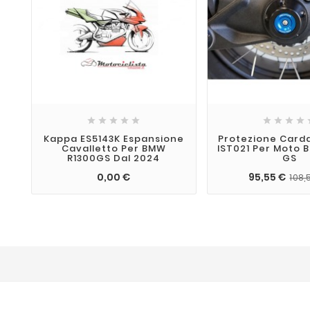










Kappa ES5143K Espansione
Protezione Carda
Cavalletto Per BMW
IST021 Per Moto 
R1300GS Dal 2024
GS
0,00 €
95,55 €
108,