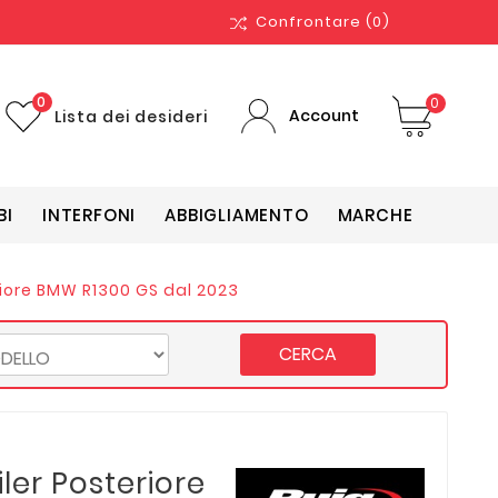
Confrontare
(0)
0
0
Account
Lista dei desideri
BI
INTERFONI
ABBIGLIAMENTO
MARCHE
riore BMW R1300 GS dal 2023
CERCA
ler Posteriore