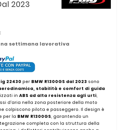
al 2023
E
una settimana lavorativa
uig 22430
per
BMW R1300GS dal 2023
sono
aerodinamica, stabilità e comfort di guida
lizzati in
ABS ad alta resistenza agli urti
,
ussi d’aria nella zona posteriore della moto
e colpiscono pilota e passeggero. Il design è
e per la
BMW R1300GS
, garantendo un
tegrazione completa con la struttura della