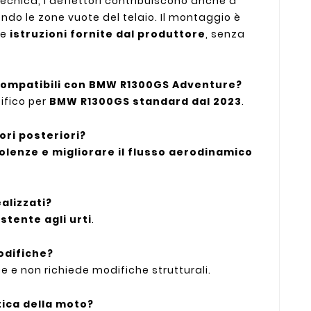
tecnica, i deflettori contribuiscono anche a
endo le zone vuote del telaio. Il montaggio è
te
istruzioni fornite dal produttore
, senza
 compatibili con BMW R1300GS Adventure?
ifico per
BMW R1300GS standard dal 2023
.
ori posteriori?
bolenze e migliorare il flusso aerodinamico
alizzati?
stente agli urti
.
odifiche?
e e non richiede modifiche strutturali.
tica della moto?