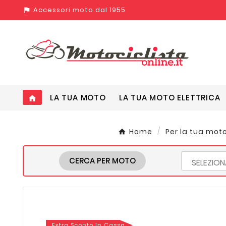
Accessori moto dal 1955
assistant_photo
LA TUA MOTO
LA TUA MOTO ELETTRICA
home
Home
Per la tua mot
CERCA PER MOTO
Extra Sconto In Cassa