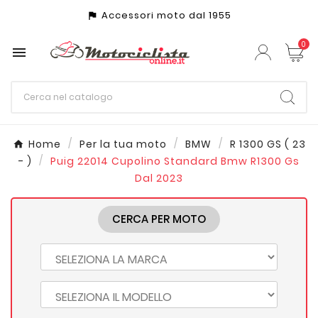
Accessori moto dal 1955
assistant_photo
0

Home
Per la tua moto
BMW
R 1300 GS ( 23
- )
Puig 22014 Cupolino Standard Bmw R1300 Gs
Dal 2023
CERCA PER MOTO