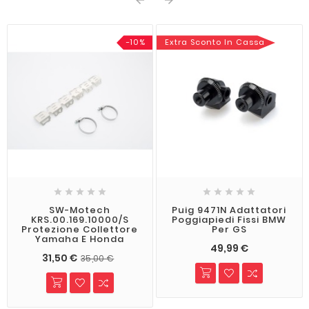


-10%
Extra Sconto In Cassa










SW-Motech
Puig 9471N Adattatori
KRS.00.169.10000/S
Poggiapiedi Fissi BMW
Protezione Collettore
Per GS
Yamaha E Honda
49,99 €
31,50 €
35,00 €