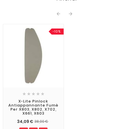


-10%





X-Lite Pinlock
Antiappannante Fumè
Per X803, X802, X702,
X661, X603
34,09 €
38,00 €