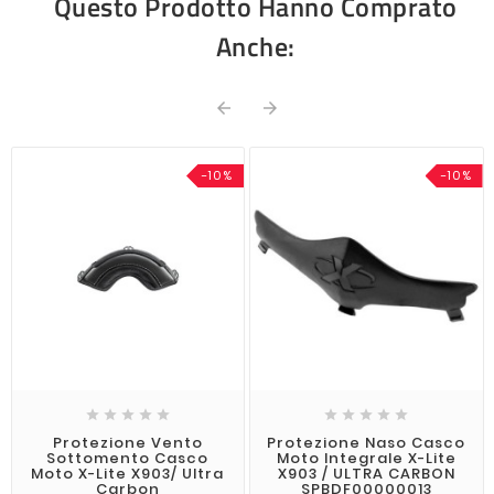
Questo Prodotto Hanno Comprato
Anche:


-10%
-10%










Protezione Vento
Protezione Naso Casco
Sottomento Casco
Moto Integrale X-Lite
Moto X-Lite X903/ Ultra
X903 / ULTRA CARBON
Carbon
SPBDF00000013