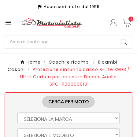
Accessori moto dal 1955
assistant_photo
0

Home
Caschi e ricambi
Ricambi
Caschi
Protezione cinturino casco X-Lite X903 /
Ultra Carbon per chiusura Doppio Anello
SPCHP00000010
CERCA PER MOTO