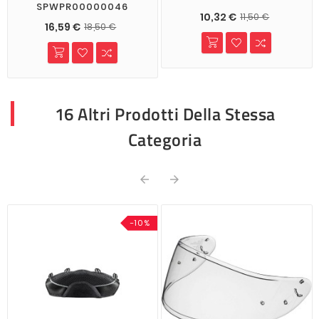
SPWPR00000046
10,32 €
11,50 €
16,59 €
18,50 €
16 Altri Prodotti Della Stessa
Categoria


-10%