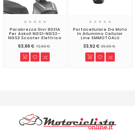










Parabrezza Givi 9031A
Portacellulare Da Moto
Per Askoll NGS1-NGS2–
In Allumiino Cellular
NGS3 Scooter Elettrico
Line SMMOTOALU
53,66 €
33,52 €
72,50 €
39,90 €