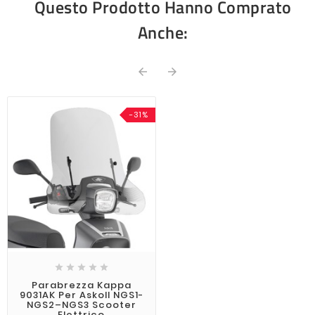
Questo Prodotto Hanno Comprato
Anche:


-31%





Parabrezza Kappa
9031AK Per Askoll NGS1-
NGS2–NGS3 Scooter
Elettrico