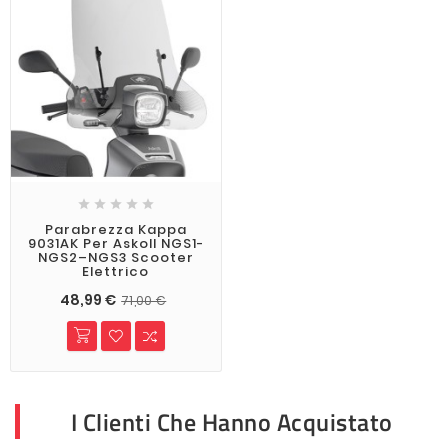





Parabrezza Kappa
9031AK Per Askoll NGS1-
NGS2–NGS3 Scooter
Elettrico
48,99 €
71,00 €
I Clienti Che Hanno Acquistato