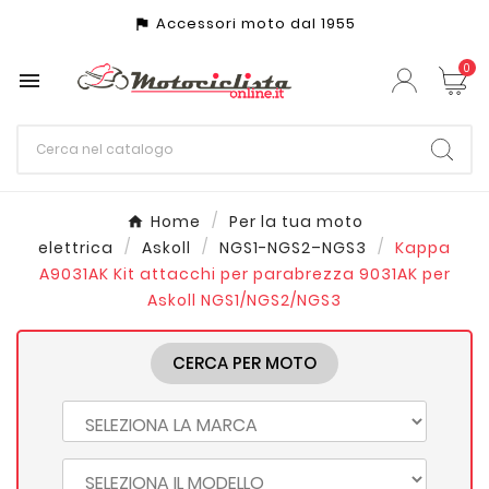
Accessori moto dal 1955
assistant_photo
0

Home
Per la tua moto
elettrica
Askoll
NGS1-NGS2–NGS3
Kappa
A9031AK Kit attacchi per parabrezza 9031AK per
Askoll NGS1/NGS2/NGS3
CERCA PER MOTO