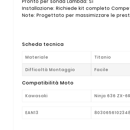
Pronto per sonda Lambda: Sì
Installazione: Richiede kit completo Compe
Note: Progettato per massimizzare le presta
Scheda tecnica
Materiale
Titanio
Difficoltà Montaggio
Facile
Compatibilità Moto
Kawasaki
Ninja 636 ZX-6R 
EAN13
803065610234