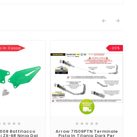


o In Cassa
-20%
Ex










2008 Battitacco
Arrow 71509PTN Terminale
Pu
 ZX-6R Ninja Dal
Pista In Titanio Dark Per
P