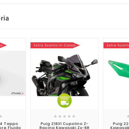
ria
sa
Extra Sconto In Cassa
Extra Scont






64 Tappo
Puig 21831 Cupolino Z-
Puig 2
ore Fluido
Racing Kawasaki Zx-6R
Kawasaki