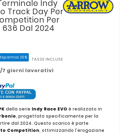
Terminale Indy
io Track Day Per
ompetition Per
 636 Dal 2024
Risparmia 20%
TASSE INCLUSE
/7 giorni lavorativi
PK
della serie
Indy Race EVO
è realizzato in
rbonio
, progettato specificamente per la
rtire dal 2024. Questo scarico è parte
eto Competition
, ottimizzando l'erogazione