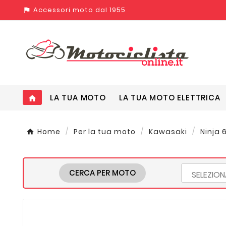
Accessori moto dal 1955
assistant_photo
LA TUA MOTO
LA TUA MOTO ELETTRICA
home
Home
Per la tua moto
Kawasaki
Ninja 
CERCA PER MOTO