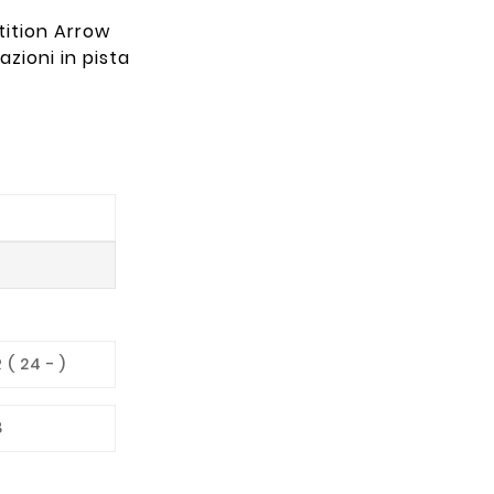
tition Arrow
zioni in pista
( 24 - )
8