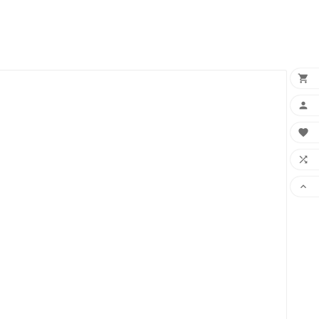




