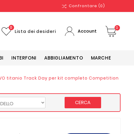
Confrontare
(0)
0
0
Account
Lista dei desideri
BI
INTERFONI
ABBIGLIAMENTO
MARCHE
VO titanio Track Day per kit completo Competition
CERCA