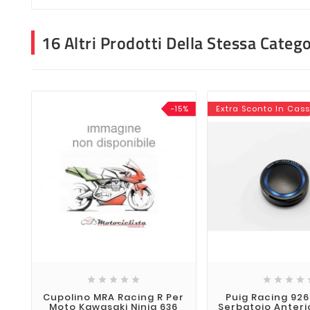
16 Altri Prodotti Della Stessa Catego
-15%
Extra Sconto In Cas









Cupolino MRA Racing R Per
Puig Racing 92
Moto Kawasaki Ninja 636
Serbatoio Anteri