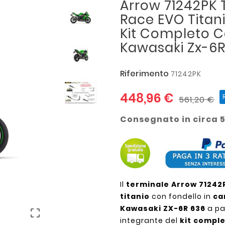
Arrow 71242PK 
Race EVO Titan
Kit Completo C
Kawasaki Zx-6R
Riferimento
71242PK
448,96 €
561,20 €
Consegnato in circa 5
Il
terminale Arrow 71242
titanio
con fondello in
ca
Kawasaki ZX-6R 636
a pa

integrante del
kit compl