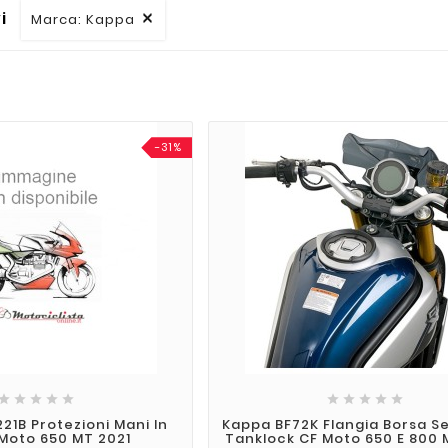
vi
Marca: Kappa

-31%










21B Protezioni Mani In
Kappa BF72K Flangia Borsa S
Moto 650 MT 2021
Tanklock CF Moto 650 E 800 