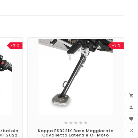
-31%
-31%








erbatoio
Kappa ES9221K Base Maggiorata

MT 2022
Cavalletto Laterale CF Moto