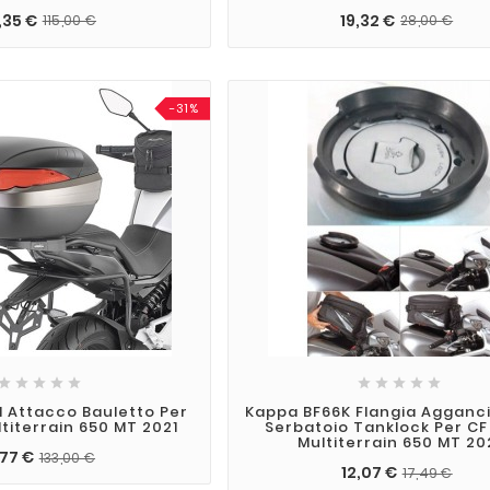
,35 €
19,32 €
115,00 €
28,00 €
-31%










 Attacco Bauletto Per
Kappa BF66K Flangia Agganc
titerrain 650 MT 2021
Serbatoio Tanklock Per CF
Multiterrain 650 MT 20
,77 €
133,00 €
12,07 €
17,49 €