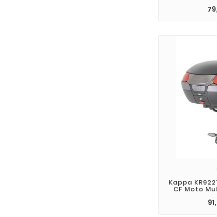
79
Kappa KR9221
CF Moto Mul
91