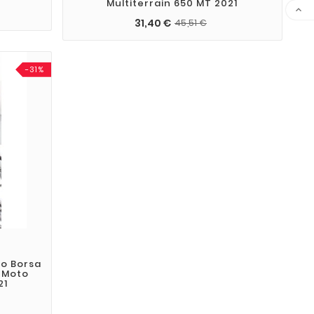
Multiterrain 650 MT 2021

31,40 €
45,51 €
-31%
io Borsa
 Moto
21