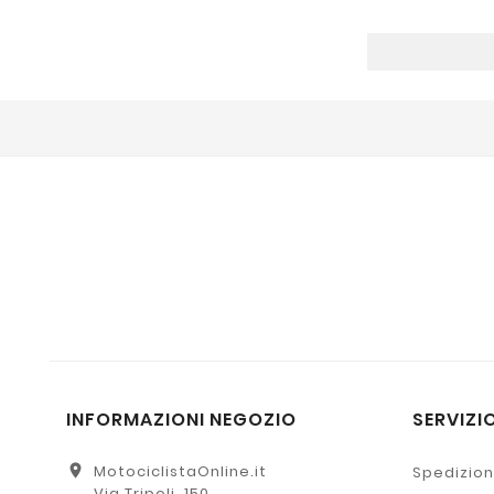
INFORMAZIONI NEGOZIO
SERVIZIO
location_on
MotociclistaOnline.it
Spedizion
Via Tripoli, 150