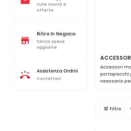
sulle novità e
offerte
Ritira In Negozio
Senza spese
aggiunte
ACCESSORI
Accessori mot
Assistenza Ordini
portapacchi p
Contattaci
neessario pe
Filtro
