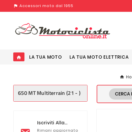
Accessori moto dal 1955
assistant_photo
LA TUA MOTO
LA TUA MOTO ELETTRICA
home
H
650 MT Multiterrain (21 - )
CERCA 
Iscriviti Alla
Newsletter
Rimani aggiornato