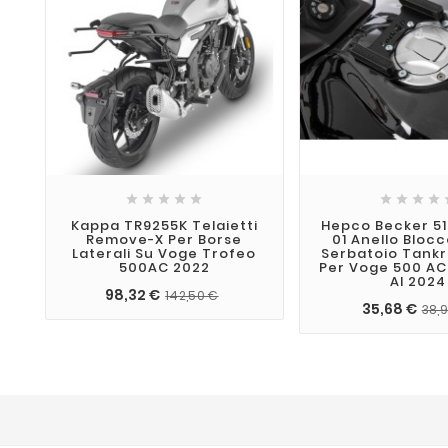









Kappa TR9255K Telaietti
Hepco Becker 51
Remove-X Per Borse
01 Anello Bloc
Laterali Su Voge Trofeo
Serbatoio Tankr
500AC 2022
Per Voge 500 AC
Al 2024
98,32 €
142,50 €
35,68 €
38,