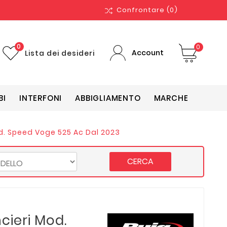
Confrontare
(0)
0
0
Account
Lista dei desideri
BI
INTERFONI
ABBIGLIAMENTO
MARCHE
od. Speed Voge 525 Ac Dal 2023
CERCA
ncieri Mod.