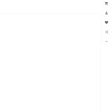




