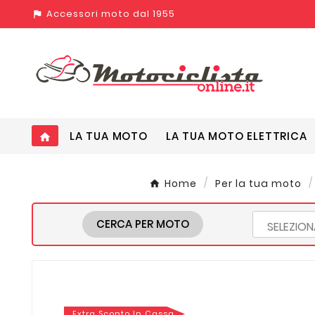
Accessori moto dal 1955
assistant_photo
LA TUA MOTO
LA TUA MOTO ELETTRICA
home
Home
Per la tua moto
CERCA PER MOTO
Extra Sconto In Cassa