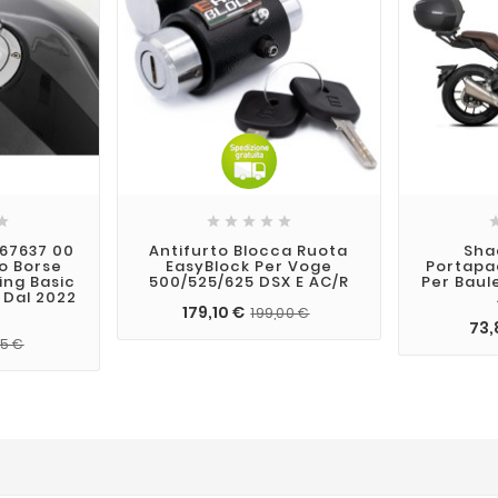






67637 00
Antifurto Blocca Ruota
Sha
co Borse
EasyBlock Per Voge
Portapa
ing Basic
500/525/625 DSX E AC/R
Per Baul
 Dal 2022
179,10 €
199,00 €
73,
95 €