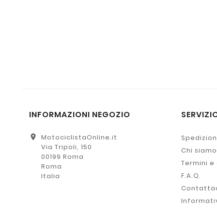
INFORMAZIONI NEGOZIO
SERVIZIO
location_on
MotociclistaOnline.it
Spedizion
Via Tripoli, 150
Chi siamo
00199 Roma
Termini e
Roma
F.A.Q.
Italia
Contatta
Informati