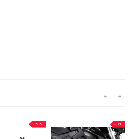


-20%
-8%