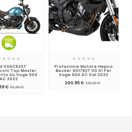










d V0AC52ST
Protezione Motore Hepco
cchi Top Master
Becker 5017637 00 01 Per
etto Su Voge 500
Voge 500 AC Dal 2022
AC 2022
200,96 €
219,39 €
89 €
92,36 €