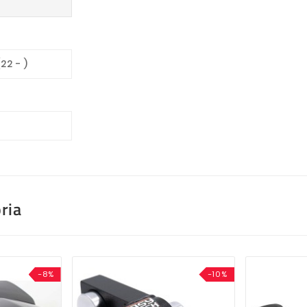
22 - )
0
ria
-8%
-10%