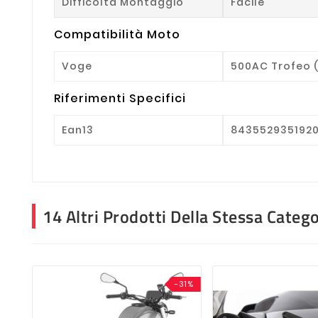
Difficoltà Montaggio
Facile
Compatibilità Moto
Voge
500AC Trofeo (
Riferimenti Specifici
Ean13
843552935192
14 Altri Prodotti Della Stessa Catego
-31%