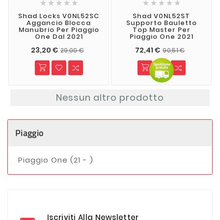










Shad Locks V0NL52SC
Shad V0NL52ST
Aggancio Blocca
Supporto Bauletto
Manubrio Per Piaggio
Top Master Per
One Dal 2021
Piaggio One 2021
23,20 €
72,41 €
29,00 €
90,51 €
Nessun altro prodotto
Piaggio
Piaggio One (21 - )
Iscriviti Alla Newsletter