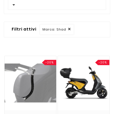

Filtri attivi
Marca: Shad

-20%
-20%