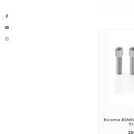
Rizoma BSN9
St
20