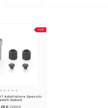
-10%





07 Adattatore Specchi
ealth Naked
,25 €
22,50 €