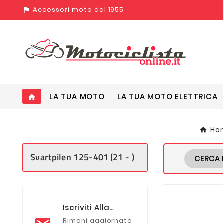
Accessori moto dal 1955
assistant_photo
LA TUA MOTO
LA TUA MOTO ELETTRICA
home
Ho
Svartpilen 125-401 (21 - )
CERCA 
Iscriviti Alla
Newsletter
Rimani aggiornato