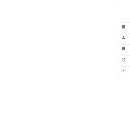




