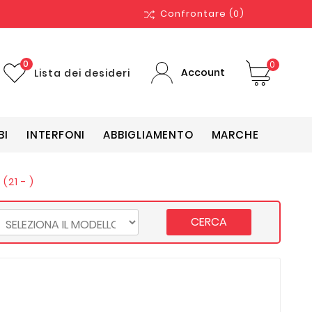
Confrontare
(0)
0
0
Account
Lista dei desideri
BI
INTERFONI
ABBIGLIAMENTO
MARCHE
(21 - )
CERCA