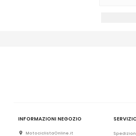
INFORMAZIONI NEGOZIO
SERVIZIO
location_on
MotociclistaOnline.it
Spedizion