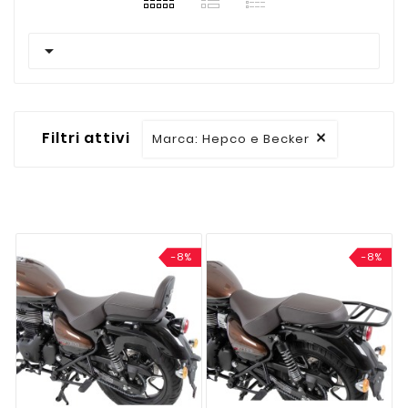

Filtri attivi
Marca: Hepco e Becker

-8%
-8%