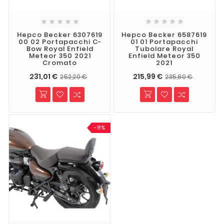










Hepco Becker 6307619
Hepco Becker 6587619
00 02 Portapacchi C-
01 01 Portapacchi
Bow Royal Enfield
Tubolare Royal
Meteor 350 2021
Enfield Meteor 350
Cromato
2021
231,01 €
215,99 €
252,20 €
235,80 €
-8%