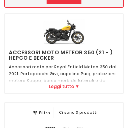
ACCESSORI MOTO METEOR 350 (21 - )
HEPCO E BECKER
Accessori moto per Royal Enfield Meteo 350 dal
2021: Portapacchi Givi, cupolino Puig, protezioni
motore Kappa, borse morbide laterali o da
Leggi tutto ▼
serbatoio Shad e tutto il necessario per
personalizzare la tua Royal Enfiel Mereor con i
migliori accessori delle migliori marche.
Filtro
Ci sono 3 prodotti.
