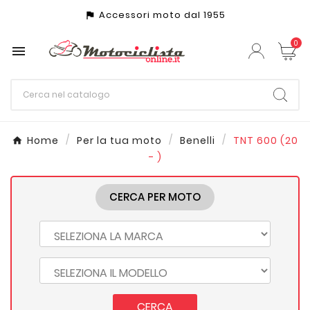
Accessori moto dal 1955
assistant_photo
0

Home
Per la tua moto
Benelli
TNT 600 (20
- )
CERCA PER MOTO
CERCA