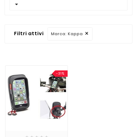

Filtri attivi
Marca: Kappa

-31%