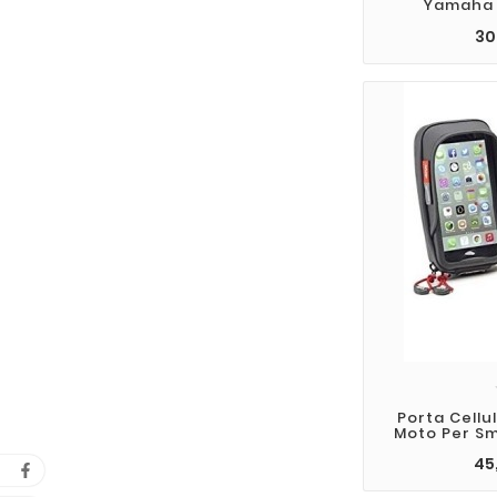
Yamaha 
30
Porta Cellu
Moto Per Sm
45