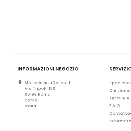
INFORMAZIONI NEGOZIO
SERVIZIO
location_on
MotociclistaOnline.it
Spedizion
Via Tripoli, 150
Chi siamo
00199 Roma
Termini e
Roma
F.A.Q.
Italia
Contatta
Informati