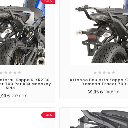
-31%










Laterali Kappa KLXR2130
Attacco Bauletto Kappa K
r 700 Per K33 Monokey
Yamaha Tracer 700
Side
69,35 €
100,50 €
,93 €
297,00 €
-31%