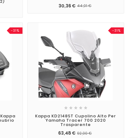
2)
30,36 €
44,01 €
-31%
-31%





 Kappa
Kappa KD2148ST Cupolino Alto Per
nubrio
Yamaha Tracer 700 2020
Trasparente
63,48 €
92,00 €