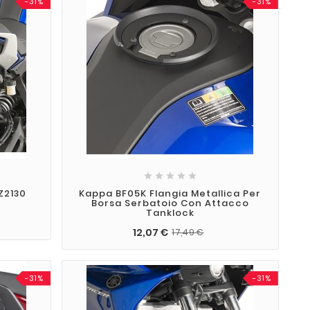
-31%
-31%





Z2130
Kappa BF05K Flangia Metallica Per
Borsa Serbatoio Con Attacco
Tanklock
12,07 €
17,49 €
-31%
-31%