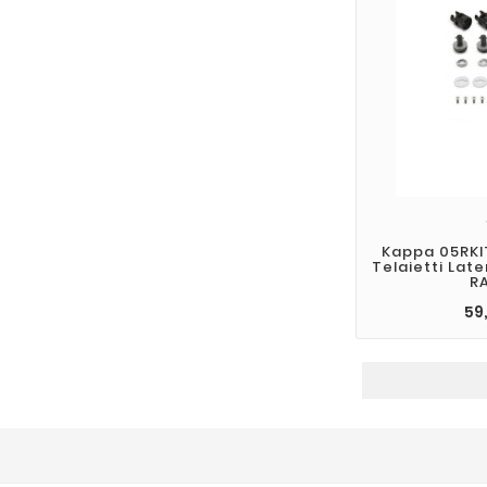
Kappa 05RKI
Telaietti Lat
R
59