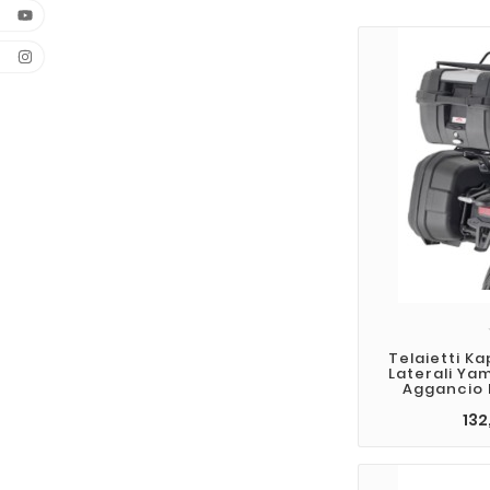
Telaietti Ka
Laterali Ya
Aggancio 
132