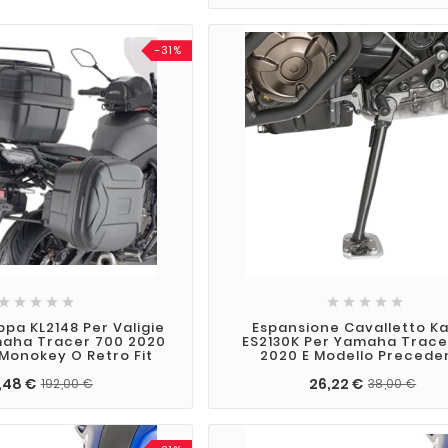
-31%










ppa KL2148 Per Valigie
Espansione Cavalletto K
maha Tracer 700 2020
ES2130K Per Yamaha Trace
Monokey O Retro Fit
2020 E Modello Precede
,48 €
26,22 €
192,00 €
38,00 €