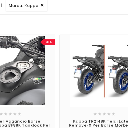
vi
Marca: Kappa

-31%










Per Aggancio Borse
Kappa TR2148K Telai Late
ppa BF88K Tanklock Per
Remove-X Per Borse Morbi