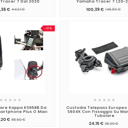
Tracer 7 Dal 2020
Yamaha Tracer 7 (20-2
,36 €
100,39 €
44,01 €
145,50 €
-31%










lare Kappa KS958B Da
Custodia Telepass Europeo
artphone Plus O Maxi
S604K Con Fissaggio Su Ma
Tubolare
,20 €
65,50 €
24,15 €
35,00 €