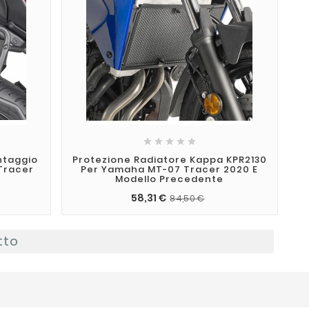





ntaggio
Protezione Radiatore Kappa KPR2130
Tracer
Per Yamaha MT-07 Tracer 2020 E
Modello Precedente
58,31 €
84,50 €
tto