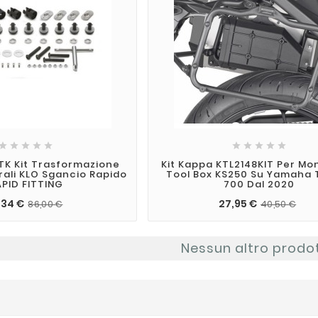










TK Kit Trasformazione
Kit Kappa KTL2148KIT Per Mo
erali KLO Sgancio Rapido
Tool Box KS250 Su Yamaha 
APID FITTING
700 Dal 2020
,34 €
27,95 €
86,00 €
40,50 €
Nessun altro prodo