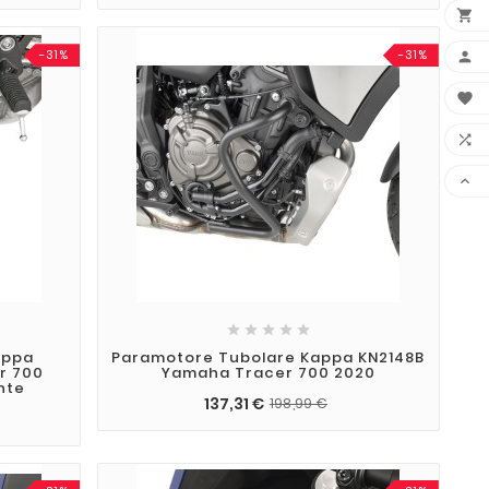

-31%
-31%









appa
Paramotore Tubolare Kappa KN2148B
r 700
Yamaha Tracer 700 2020
nte
137,31 €
198,99 €