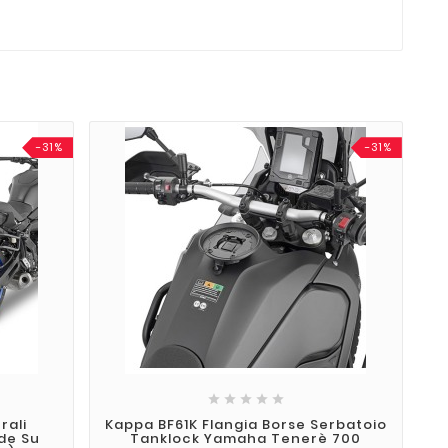
-31%
-31%





rali
Kappa BF61K Flangia Borse Serbatoio
de Su
Tanklock Yamaha Tenerè 700