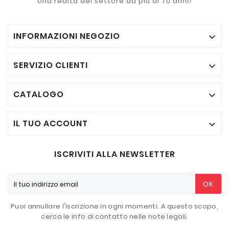
Una realtà del settore da più di 70 anni!
INFORMAZIONI NEGOZIO

SERVIZIO CLIENTI

CATALOGO

IL TUO ACCOUNT

ISCRIVITI ALLA NEWSLETTER
OK
Puoi annullare l'iscrizione in ogni momenti. A questo scopo,
cerca le info di contatto nelle note legali.