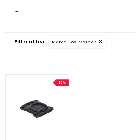

Filtri attivi
Marca: SW-Motech

-10%