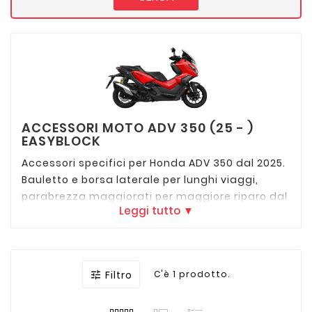
ACCESSORI MOTO ADV 350 (25 - )
EASYBLOCK
Accessori specifici per Honda ADV 350 dal 2025.
Bauletto e borsa laterale per lunghi viaggi,
parabrezza maggiorati per maggiore riparo dal
Leggi tutto ▼
vento, paramani e protezione motore per uso
off-road e sella comfort per migliorare la
seduta. Soluzioni ideali per rendere l'ADV 350
ancora più versatile e adatto a ogni percorso.
Filtro
C'è 1 prodotto.
