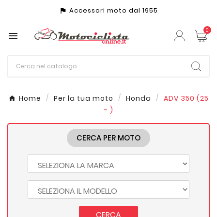
Accessori moto dal 1955
assistant_photo
0

Home
Per la tua moto
Honda
ADV 350 (25
- )
CERCA PER MOTO
CERCA