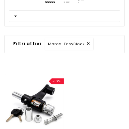

Filtri attivi
Marca: EasyBlock

-10%