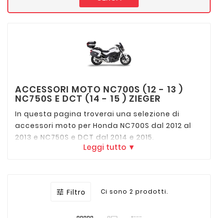
ACCESSORI MOTO NC700S (12 - 13 )
NC750S E DCT (14 - 15 ) ZIEGER
In questa pagina troverai una selezione di
accessori moto per Honda NC700S dal 2012 al
2013 e NC750S e DCT dal 2014 e 2015.
Leggi tutto ▼
Paramotore, espansione cavalletto laterale,
bauletto, cavalletto centrale.
Filtro
Ci sono 2 prodotti.
