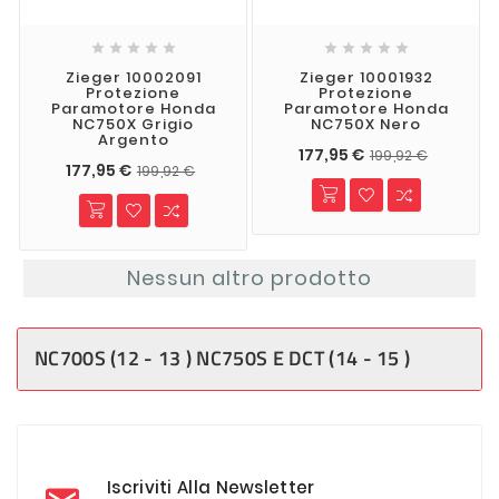










Zieger 10002091
Zieger 10001932
Protezione
Protezione
Paramotore Honda
Paramotore Honda
NC750X Grigio
NC750X Nero
Argento
177,95 €
199,92 €
177,95 €
199,92 €
Nessun altro prodotto
NC700S (12 - 13 ) NC750S E DCT (14 - 15 )
Iscriviti Alla Newsletter