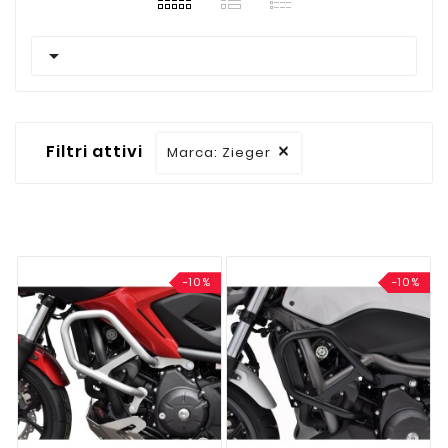

Filtri attivi
Marca: Zieger

-10%
-10%