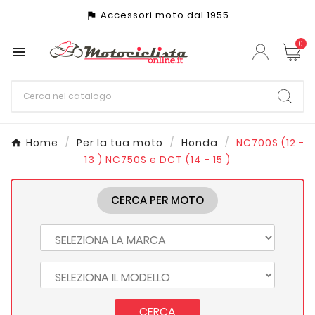
Accessori moto dal 1955
assistant_photo
0

Home
Per la tua moto
Honda
NC700S (12 -
13 ) NC750S e DCT (14 - 15 )
CERCA PER MOTO
CERCA